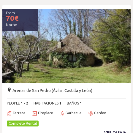
From
70
€
Noche
Arenas de San Pedro (Ávila , Castilla y León)
PEOPLE
1 - 2
HABITACIONES
1
BAÑOS
1
Terrace
Fireplace
Barbecue
Garden
Complete Rental
VER CASA