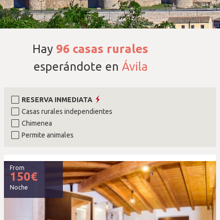
Hay
96
casas rurales
esperándote en
Ávila
RESERVA INMEDIATA
Casas rurales independientes
Chimenea
Permite animales
From
150
€
Noche