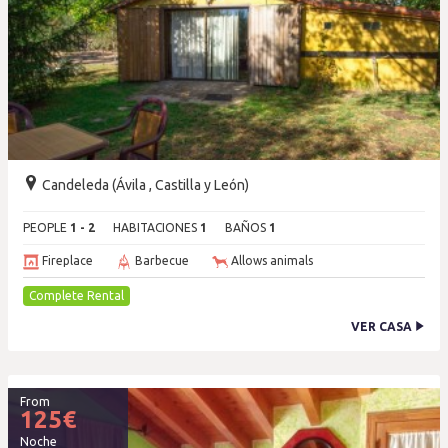
Candeleda (Ávila , Castilla y León)
PEOPLE
1 - 2
HABITACIONES
1
BAÑOS
1
Fireplace
Barbecue
Allows animals
Complete Rental
VER CASA
From
125
€
Noche