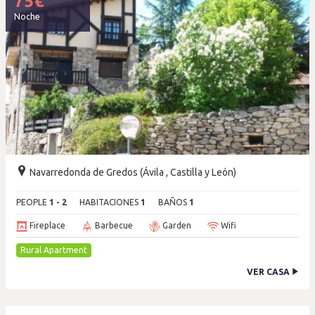
75
€
Noche
Navarredonda de Gredos (Ávila , Castilla y León)
PEOPLE
1 - 2
HABITACIONES
1
BAÑOS
1
Fireplace
Barbecue
Garden
Wifi
Rural Apartment
VER CASA