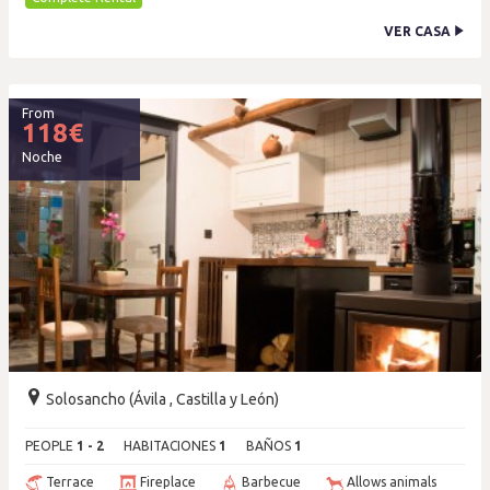
VER CASA
From
118
€
Noche
Solosancho (Ávila , Castilla y León)
PEOPLE
1 - 2
HABITACIONES
1
BAÑOS
1
Terrace
Fireplace
Barbecue
Allows animals