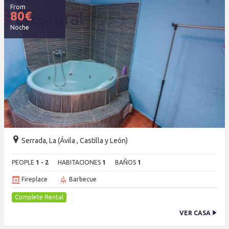
From
80
€
Noche
Serrada, La (Ávila , Castilla y León)
PEOPLE
1 - 2
HABITACIONES
1
BAÑOS
1
Fireplace
Barbecue
Complete Rental
VER CASA