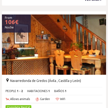
From
106
€
Noche
Navarredonda de Gredos (Ávila , Castilla y León)
PEOPLE
1 - 2
HABITACIONES
1
BAÑOS
1
Allows animals
Garden
Wifi
Complete Rental