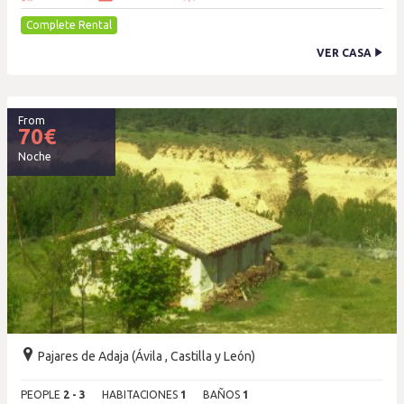
Complete Rental
VER CASA
From
70
€
Noche
Pajares de Adaja (Ávila , Castilla y León)
PEOPLE
2 - 3
HABITACIONES
1
BAÑOS
1