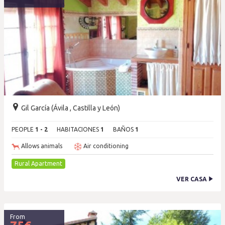
Gil García (Ávila , Castilla y León)
PEOPLE
1 - 2
HABITACIONES
1
BAÑOS
1
Allows animals
Air conditioning
Rural Apartment
VER CASA
From