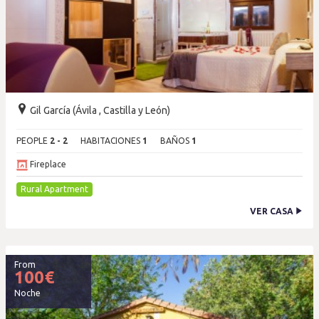
Gil García (Ávila , Castilla y León)
PEOPLE
2 - 2
HABITACIONES
1
BAÑOS
1
Fireplace
Rural Apartment
VER CASA
From
100
€
Noche