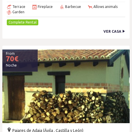
Terrace
Fireplace
Barbecue
Allows animals
Garden
Complete Rental
VER CASA
From
70
€
Noche
Pajares de Adaja (Ávila , Castilla y León)