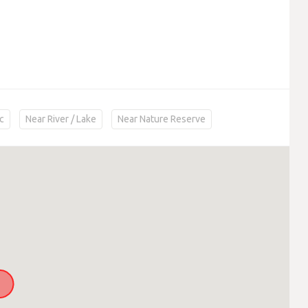
c
Near River / Lake
Near Nature Reserve