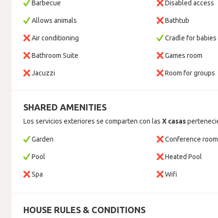
Barbecue
Disabled access
Allows animals
Bathtub
Air conditioning
Cradle for babies
Bathroom Suite
Games room
Jacuzzi
Room for groups
SHARED AMENITIES
Los servicios exteriores se comparten con las
X casas
pertenecie
Garden
Conference roo
Pool
Heated Pool
Spa
Wifi
HOUSE RULES & CONDITIONS