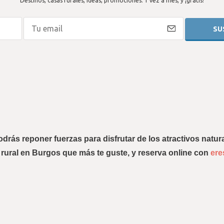
Destinos, casas rurales, ideas, promociones. 1 vez a mes, y ¡gratis!
drás reponer fuerzas para disfrutar de los atractivos natura
 rural en Burgos 
que más te guste, y reserva online con 
ere