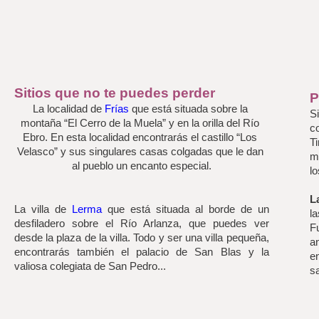
Sitios que no te puedes perder
P
La localidad de 
Frías
 que está situada sobre la 
Si
montaña “El Cerro de la Muela” y en la orilla del Río 
c
Ebro. En esta localidad encontrarás el castillo “Los 
T
Velasco” y sus singulares casas colgadas que le dan 
m
al pueblo un encanto especial.
l
L
La villa de 
Lerma 
que está situada al borde de un 
l
desfiladero sobre el Río Arlanza, que puedes ver 
F
desde la plaza de la villa. Todo y ser una villa pequeña, 
an
encontrarás también el palacio de San Blas y la 
e
valiosa colegiata de San Pedro..
.
sa