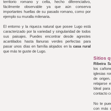
territorio romano y celta, hecho diferenciativo, 
fácilmente observable ya que aún conserva 
importantes huellas de su pasado romano, como por 
ejemplo su muralla milenaria. 
El entorno y la riqueza natural que posee Lugo está 
caracterizado por la variedad y singularidad de todos 
sus paisajes. Puedes encontrar desde agrestes 
acantilados hasta llanuras verdes perfectas para 
pasar unos días en família alojados en la 
casa rural
que más te guste de Lugo.
Sitios 
Ribeira S
los cañone
iglesias r
de origen.
relajarse 
Ideal para
contacto c
No te pue
con más d