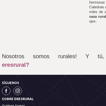
hermosas 
Catedrais o
casa rura
ojos.
Nosotros somos rurales! Y tú, 
eresrural?
SÍGUENOS
SOBRE ERESRURAL
Quiénes Somos