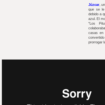
Júzcar
, u
que se le
debido a q
azul. El mo
“Los Pit
colaboraba
casas en 
convertido
prorrogar l