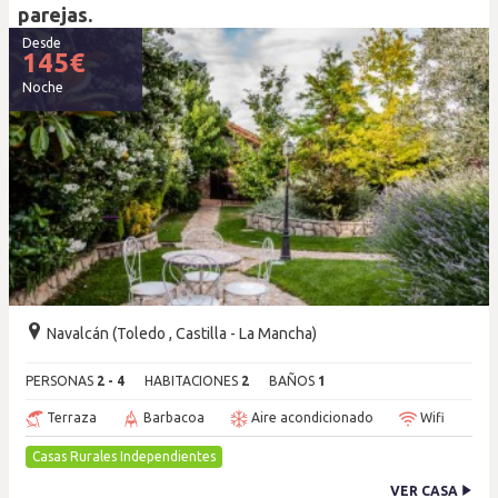
parejas.
Desde
145
€
Noche
Navalcán (Toledo , Castilla - La Mancha)
PERSONAS
2 - 4
HABITACIONES
2
BAÑOS
1
Terraza
Barbacoa
Aire acondicionado
Wifi
Casas Rurales Independientes
VER CASA