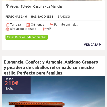
Argés (Toledo , Castilla - La Mancha)
PERSONAS
2 - 6
HABITACIONES
3
BAÑOS
3
Terraza
Chimenea
Permite animales
Aire acondicionado
Wifi
Casas Rurales Independientes
VER CASA
Elegancia, Confort y Armonía. Antiguo Granero
y picadero de caballos reformado con mucho
estilo. Perfecto para familias.
Desde
210
€
Noche