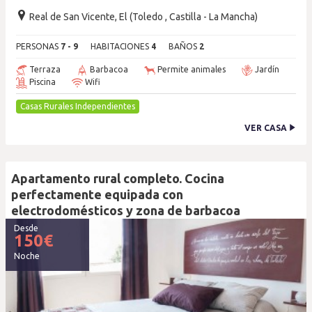
Real de San Vicente, El (Toledo , Castilla - La Mancha)
PERSONAS
7 - 9
HABITACIONES
4
BAÑOS
2
Terraza
Barbacoa
Permite animales
Jardín
Piscina
Wifi
Casas Rurales Independientes
VER CASA
Apartamento rural completo. Cocina
perfectamente equipada con
electrodomésticos y zona de barbacoa
Desde
150
€
Noche