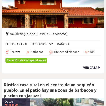
Navalcán (Toledo , Castilla - La Mancha)
PERSONAS
4 - 8
HABITACIONES
2
BAÑOS
2
Terraza
Barbacoa
Aire acondicionado
Wifi
Casas Rurales Independientes
VER CASA
Rústica casa rural en el centro de un pequeño
pueblo. En el patio hay una zona de barbacoa y
piscina con jacuzzi
Desde
245
€