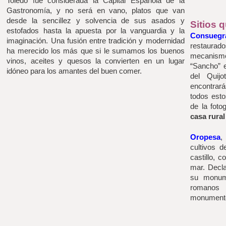
Toledo fue considerada la Capital Española de la 
Gastronomía, y no será en vano, platos que van 
desde la sencillez y solvencia de sus asados y 
Sitios 
estofados hasta la apuesta por la vanguardia y la 
Consuegr
imaginación. Una fusión entre tradición y modernidad 
restaura
ha merecido los más que si le sumamos los buenos 
mecanism
vinos, aceites y quesos la convierten en un lugar 
“Sancho” e
idóneo para los amantes del buen comer. 
del Quijo
encontrar
todos esto
de la foto
casa rura
Oropesa
,
cultivos d
castillo, 
mar. Decla
su monume
romanos
monumentos