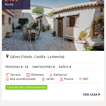
Noche
Gálvez (Toledo , Castilla - La Mancha)
PERSONAS
4 - 12
HABITACIONES
4
BAÑOS
4
Terraza
Chimenea
Barbacoa
Aire acondicionado
Jardín
Piscina
Wifi
Casas Rurales Independientes
VER CASA