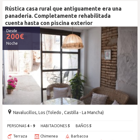
Rústica casa rural que antiguamente era una
panadería. Completamente rehabilitada
cuenta hasta con piscina exterior
Desde
200
€
Noche
Navalucillos, Los (Toledo , Castilla - La Mancha)
PERSONAS
4 - 9
HABITACIONES
5
BAÑOS
5
Terraza
Chimenea
Barbacoa