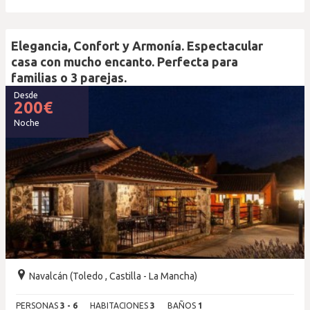
Elegancia, Confort y Armonía. Espectacular
casa con mucho encanto. Perfecta para
familias o 3 parejas.
Desde
200
€
Noche
Navalcán (Toledo , Castilla - La Mancha)
PERSONAS
3 - 6
HABITACIONES
3
BAÑOS
1