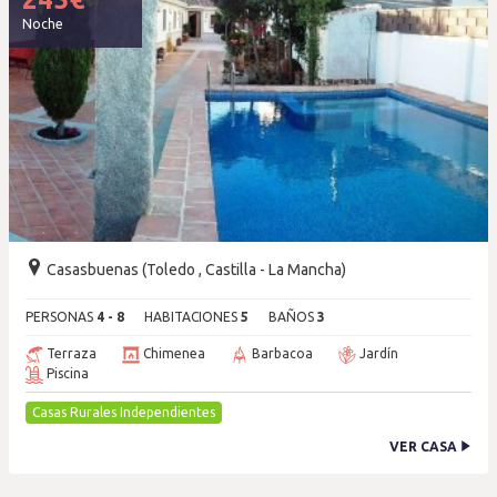
Noche
Casasbuenas (Toledo , Castilla - La Mancha)
PERSONAS
4 - 8
HABITACIONES
5
BAÑOS
3
Terraza
Chimenea
Barbacoa
Jardín
Piscina
Casas Rurales Independientes
VER CASA