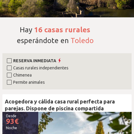
Hay
16
casas rurales
esperándote en
Toledo
RESERVA INMEDIATA
Casas rurales independientes
Chimenea
Permite animales
Acogedora y cálida casa rural perfecta para
parejas. Dispone de piscina compartida
Desde
93
€
Noche