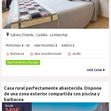
Gálvez (Toledo , Castilla - La Mancha)
PERSONAS
4 - 12
HABITACIONES
3
BAÑOS
2
Barbacoa
Aire acondicionado
Jardín
Apartamentos Rurales
VER CASA
Casa rural perfectamente abastecida. Dispone
de una zona exterior compartida con piscina y
barbacoa
Desde
240
€