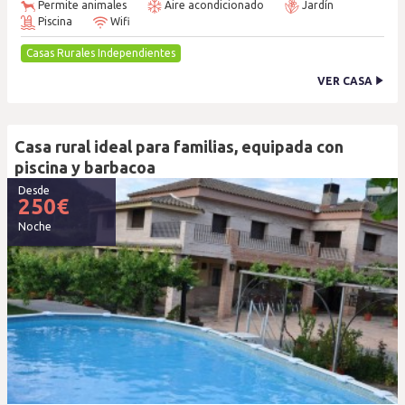
Permite animales
Aire acondicionado
Jardín
Piscina
Wifi
Casas Rurales Independientes
VER CASA
Casa rural ideal para familias, equipada con
piscina y barbacoa
Desde
250
€
Noche