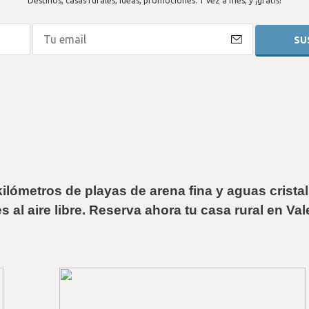
Destinos, casas rurales, ideas, promociones. 1 vez a mes, y ¡gratis!
ilómetros de playas de arena fina y aguas crista
al aire libre. 
Reserva ahora tu casa rural en Va