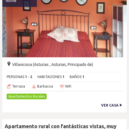
Noche
Villaviciosa (Asturias , Asturias, Principado de)
PERSONAS
1 - 2
HABITACIONES
1
BAÑOS
1
Terraza
Barbacoa
Wifi
Apartamentos Rurales
VER CASA
Apartamento rural con fantásticas vistas, muy