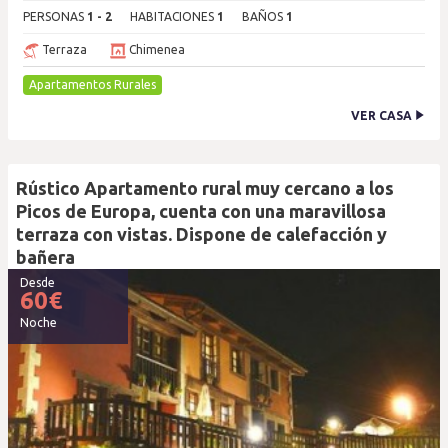
PERSONAS
1 - 2
HABITACIONES
1
BAÑOS
1
Terraza
Chimenea
Apartamentos Rurales
VER CASA
Rústico Apartamento rural muy cercano a los
Picos de Europa, cuenta con una maravillosa
terraza con vistas. Dispone de calefacción y
bañera
Desde
60
€
Noche