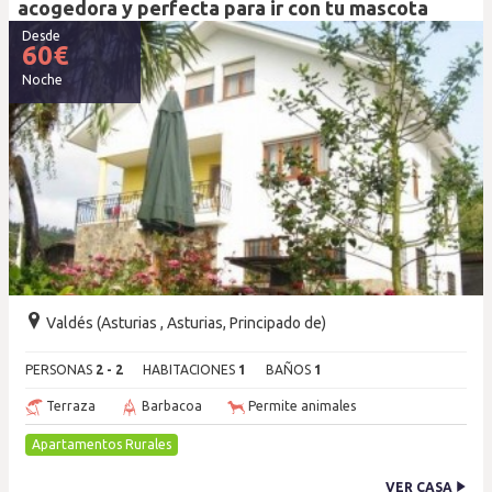
acogedora y perfecta para ir con tu mascota
Desde
60
€
Noche
Valdés (Asturias , Asturias, Principado de)
PERSONAS
2 - 2
HABITACIONES
1
BAÑOS
1
Terraza
Barbacoa
Permite animales
Apartamentos Rurales
VER CASA