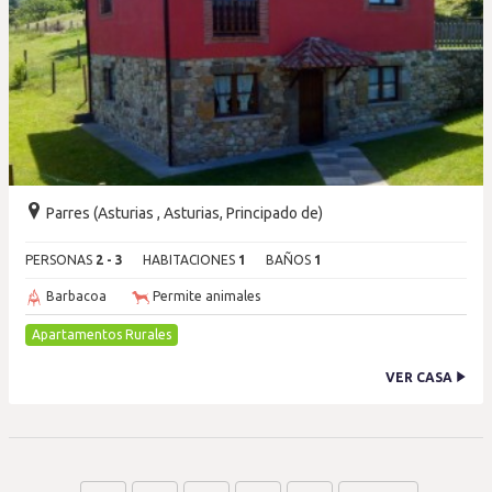
Parres (Asturias , Asturias, Principado de)
PERSONAS
2 - 3
HABITACIONES
1
BAÑOS
1
Barbacoa
Permite animales
Apartamentos Rurales
VER CASA