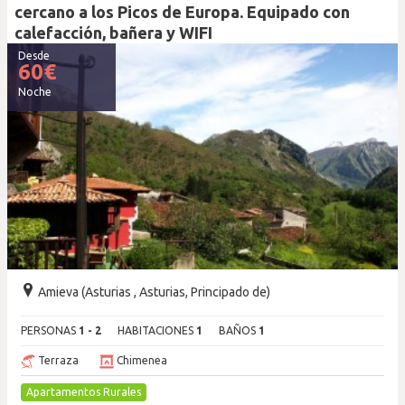
cercano a los Picos de Europa. Equipado con
calefacción, bañera y WIFI
Desde
60
€
Noche
Amieva (Asturias , Asturias, Principado de)
PERSONAS
1 - 2
HABITACIONES
1
BAÑOS
1
Terraza
Chimenea
Apartamentos Rurales