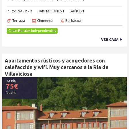
PERSONAS
2 - 2
HABITACIONES
1
BAÑOS
1
Terraza
Chimenea
Barbacoa
Casas Rurales Independientes
VER CASA
Apartamentos rústicos y acogedores con
calefacción y wifi. Muy cercanos a la Ría de
Villaviciosa
Desde
75
€
Noche