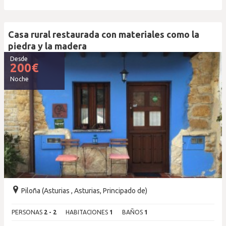
Casa rural restaurada con materiales como la
piedra y la madera
Desde
200
€
Noche
Piloña (Asturias , Asturias, Principado de)
PERSONAS
2 - 2
HABITACIONES
1
BAÑOS
1