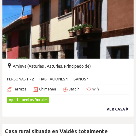
Amieva (Asturias , Asturias, Principado de)
PERSONAS
1 - 2
HABITACIONES
1
BAÑOS
1
Terraza
Chimenea
Jardín
Wifi
Apartamentos Rurales
VER CASA
Casa rural situada en Valdés totalmente