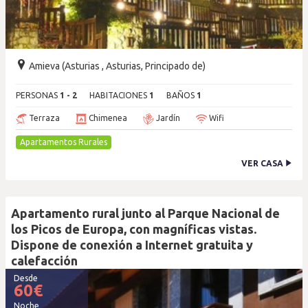
Amieva (Asturias , Asturias, Principado de)
PERSONAS
1 - 2
HABITACIONES
1
BAÑOS
1
Terraza
Chimenea
Jardín
Wifi
Apartamentos Rurales
VER CASA
Apartamento rural junto al Parque Nacional de
los Picos de Europa, con magníficas vistas.
Dispone de conexión a Internet gratuita y
calefacción
Desde
60
€
Noche