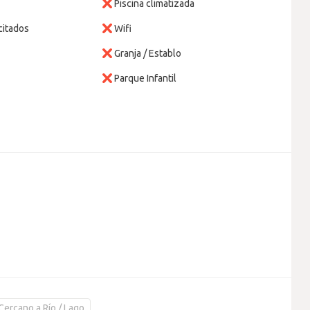
Piscina climatizada
citados
Wifi
Granja / Establo
Parque Infantil
Cercano a Río / Lago