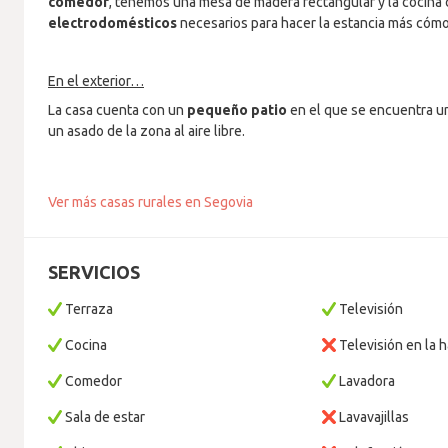
comedor
, tenemos una mesa de madera rectangular y la cocina 
electrodomésticos
necesarios para hacer la estancia más cóm
En el exterior…
La casa cuenta con un
pequeño patio
en el que se encuentra 
un asado de la zona al aire libre.
Ver más casas rurales en Segovia
SERVICIOS
Terraza
Televisión
Cocina
Televisión en la h
Comedor
Lavadora
Sala de estar
Lavavajillas