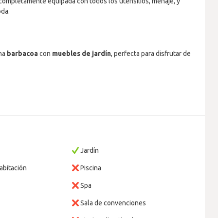
completamente equipada con todos los utensilios, menaje, y
oda.
una
barbacoa
con
muebles de jardín
, perfecta para disfrutar de
Jardín
abitación
Piscina
Spa
Sala de convenciones