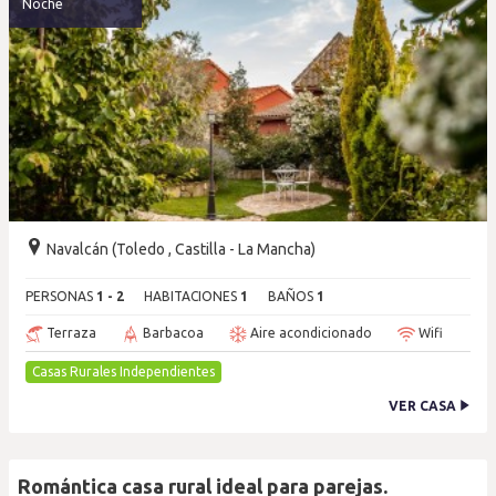
Noche
Navalcán (Toledo , Castilla - La Mancha)
PERSONAS
1 - 2
HABITACIONES
1
BAÑOS
1
Terraza
Barbacoa
Aire acondicionado
Wifi
Casas Rurales Independientes
VER CASA
Romántica casa rural ideal para parejas.