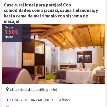
Casa rural ideal para parejas! Con
comodidades como jacuzzi, sauna finlandesa, y
hasta cama de matrimonio con sistema de
masaje!
Desde
150
€
Noche
Gil García (Ávila , Castilla y León)
PERSONAS
2 - 2
HABITACIONES
1
BAÑOS
1