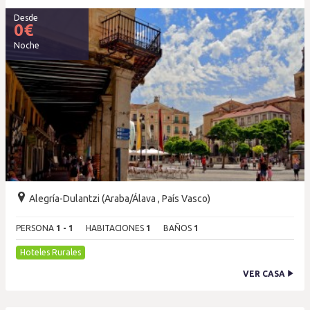
Desde
0
€
Noche
Alegría-Dulantzi (Araba/Álava , País Vasco)
PERSONA
1 - 1
HABITACIONES
1
BAÑOS
1
Hoteles Rurales
VER CASA