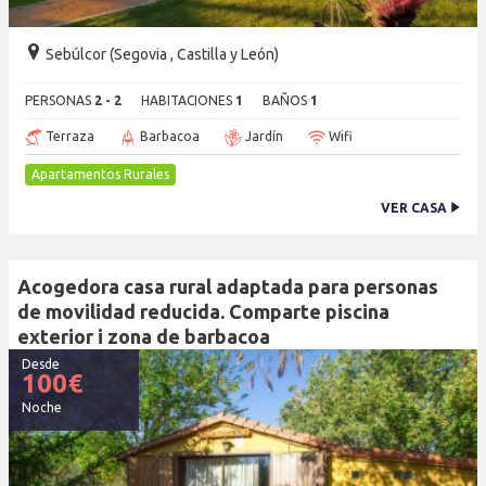
Sebúlcor (Segovia , Castilla y León)
PERSONAS
2 - 2
HABITACIONES
1
BAÑOS
1
Terraza
Barbacoa
Jardín
Wifi
Apartamentos Rurales
VER CASA
Acogedora casa rural adaptada para personas
de movilidad reducida. Comparte piscina
exterior i zona de barbacoa
Desde
100
€
Noche