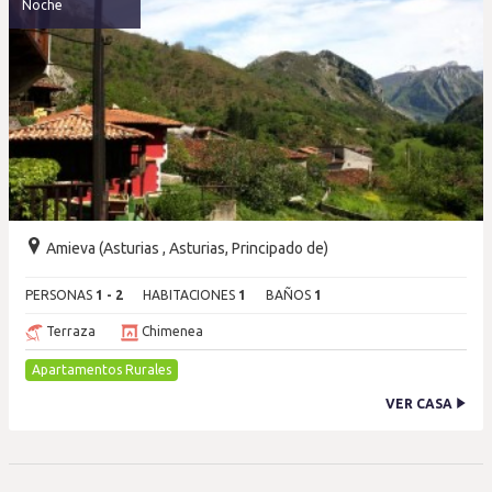
Noche
Amieva (Asturias , Asturias, Principado de)
PERSONAS
1 - 2
HABITACIONES
1
BAÑOS
1
Terraza
Chimenea
Apartamentos Rurales
VER CASA