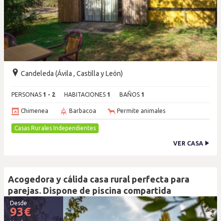
Candeleda (Ávila , Castilla y León)
PERSONAS
1 - 2
HABITACIONES
1
BAÑOS
1
Chimenea
Barbacoa
Permite animales
Casas Rurales Independientes
VER CASA
Acogedora y cálida casa rural perfecta para
parejas. Dispone de piscina compartida
Desde
93
€