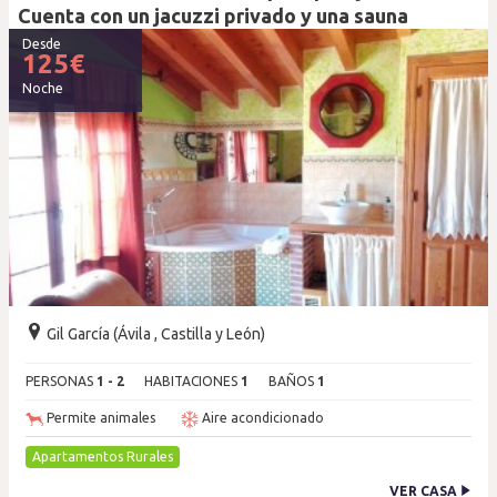
Cuenta con un jacuzzi privado y una sauna
Desde
125
€
Noche
Gil García (Ávila , Castilla y León)
PERSONAS
1 - 2
HABITACIONES
1
BAÑOS
1
Permite animales
Aire acondicionado
Apartamentos Rurales
VER CASA