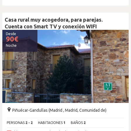
Casa rural muy acogedora, para parejas.
Cuenta con Smart TV y conexión WIFI
Desde
90
€
Noche
Piñuécar-Gandullas (Madrid , Madrid, Comunidad de)
PERSONAS
2 - 2
HABITACIONES
1
BAÑOS
2