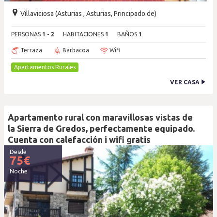
Villaviciosa (Asturias , Asturias, Principado de)
PERSONAS
1 - 2
HABITACIONES
1
BAÑOS
1
Terraza
Barbacoa
Wifi
Apartamentos Rurales
VER CASA
Apartamento rural con maravillosas vistas de
la Sierra de Gredos, perfectamente equipado.
Cuenta con calefacción i wifi gratis
Desde
75
€
Noche