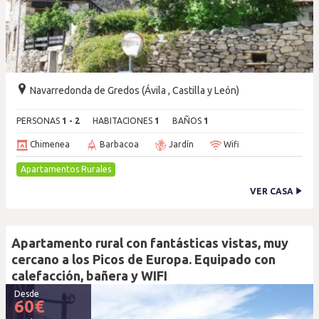
Navarredonda de Gredos (Ávila , Castilla y León)
PERSONAS
1 - 2
HABITACIONES
1
BAÑOS
1
Chimenea
Barbacoa
Jardín
Wifi
Apartamentos Rurales
VER CASA
Apartamento rural con fantásticas vistas, muy
cercano a los Picos de Europa. Equipado con
calefacción, bañera y WIFI
Desde
60
€