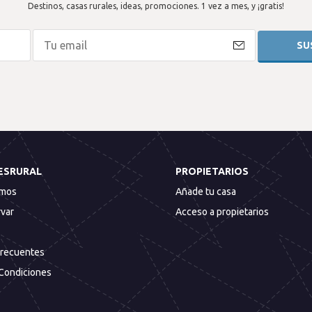
Destinos, casas rurales, ideas, promociones. 1 vez a mes, y ¡gratis!
ESRURAL
PROPIETARIOS
omos
Añade tu casa
var
Acceso a propietarios
Frecuentes
Condiciones