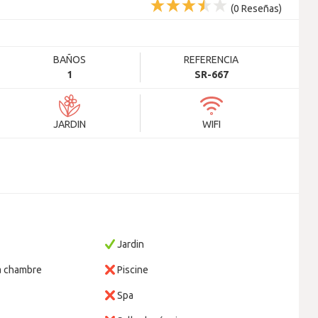
(
0
Reseñas)
BAÑOS
REFERENCIA
1
SR-667
JARDIN
WIFI
Jardin
a chambre
Piscine
Spa