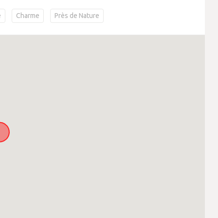
é
Charme
Près de Nature