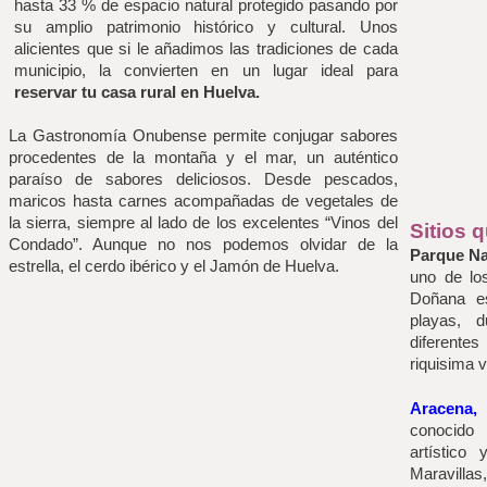
hasta 33 % de espacio natural protegido pasando por 
su amplio patrimonio histórico y cultural. Unos 
alicientes que si le añadimos las tradiciones de cada 
municipio, la convierten en un lugar ideal para 
reservar tu casa rural en Huelva.
La Gastronomía Onubense permite conjugar sabores 
procedentes de la montaña y el mar, un auténtico 
paraíso de sabores deliciosos. Desde pescados, 
maricos hasta carnes acompañadas de vegetales de 
la sierra, siempre al lado de los excelentes “Vinos del 
Sitios 
Condado”. Aunque no nos podemos olvidar de la 
Parque Na
estrella, el cerdo ibérico y el Jamón de Huelva.
uno de lo
Doñana es
playas, 
diferente
riquisima v
Aracena,
conocido 
artístico
Maravill