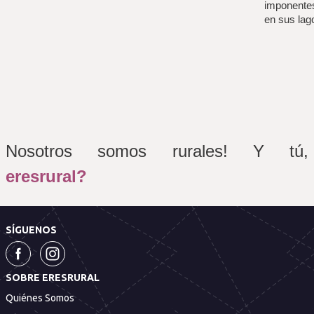
imponentes
en sus lag
Nosotros somos rurales! Y tú, 
eresrural?
SÍGUENOS
SOBRE ERESRURAL
Quiénes Somos