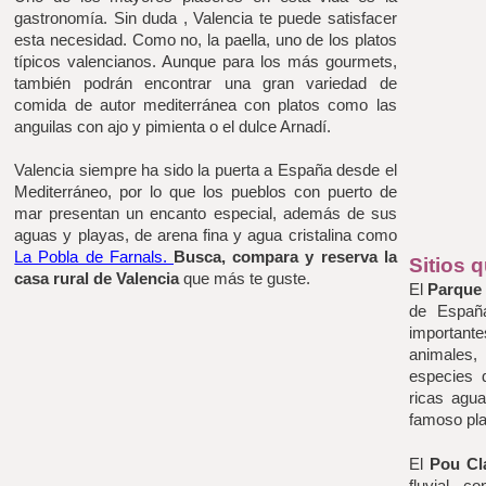
gastronomía. Sin duda , Valencia te puede satisfacer 
esta necesidad. Como no, la paella, uno de los platos 
típicos valencianos. Aunque para los más gourmets, 
también podrán encontrar una gran variedad de 
comida de autor mediterránea con platos como las 
anguilas con ajo y pimienta o el dulce Arnadí.
Valencia siempre ha sido la puerta a España desde el 
Mediterráneo, por lo que los pueblos con puerto de 
mar presentan un encanto especial, además de sus 
aguas y playas, de arena fina y agua cristalina como
La Pobla de Farnals. 
Busca, compara y reserva la 
Sitios 
casa rural de Valencia
 que más te guste. 
El 
Parque 
de Españ
importante
animales,
especies 
ricas agua
famoso plat
El 
Pou Cl
fluvial c