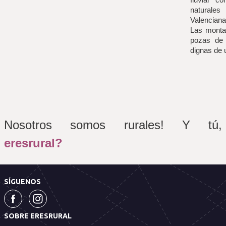
naturale
Valenciana.
Las monta
pozas de a
dignas de 
Nosotros somos rurales! Y tú, 
eresrural?
SÍGUENOS
SOBRE ERESRURAL