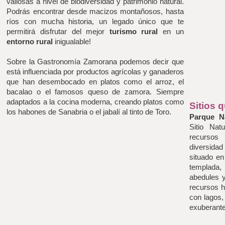
valiosas a nivel de biodiversidad y patrimonio natural. 
Podrás encontrar desde macizos montañosos, hasta 
ríos con mucha historia, un legado único que te 
permitirá disfrutar del mejor 
turismo rural
 en un 
entorno rural 
inigualable!
Sobre la Gastronomía Zamorana podemos decir que 
está influenciada por productos agrícolas y ganaderos 
que han desembocado en platos como el arroz, el 
bacalao o el famosos queso de zamora. Siempre 
adaptados a la cocina moderna, creando platos como 
Sitios 
los habones de Sanabria o el jabalí al tinto de Toro.
Parque N
Sitio Nat
recursos 
diversidad
situado en
templada,
abedules 
recursos hi
con lagos,
exuberante