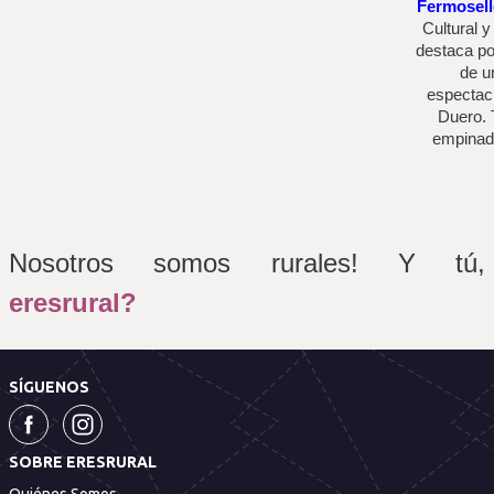
Fermosell
Cultural 
destaca por
de u
espectacu
Duero. 
empinada
Nosotros somos rurales! Y tú, 
eresrural?
SÍGUENOS
SOBRE ERESRURAL