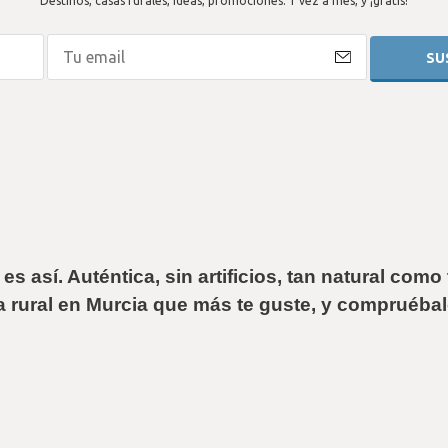
Destinos, casas rurales, ideas, promociones. 1 vez a mes, y ¡gratis!
s así. Auténtica, sin artificios, tan natural como 
a rural en Murcia
 que más te guste, y compruébal