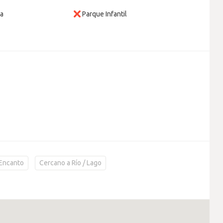
da
Parque Infantil
Encanto
Cercano a Río / Lago