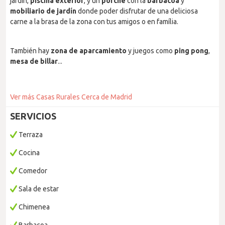
jardín,
piscina
exterior
, y un
porche
con la
barbacoa
y
mobiliario
de
jardín
donde poder disfrutar de una deliciosa
carne a la brasa de la zona con tus amigos o en família.
También hay
zona
de
aparcamiento
y juegos como
ping
pong
,
mesa
de
billar
...
Ver más Casas Rurales Cerca de Madrid
SERVICIOS
Terraza
Cocina
Comedor
Sala de estar
Chimenea