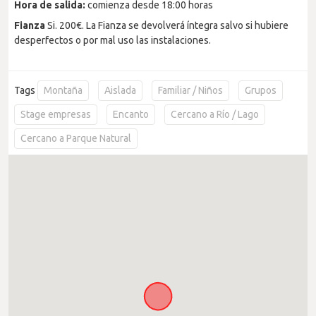
Hora de salida:
comienza desde 18:00 horas
Fianza
Si. 200€. La Fianza se devolverá íntegra salvo si hubiere
desperfectos o por mal uso las instalaciones.
Tags
Montaña
Aislada
Familiar / Niños
Grupos
Stage empresas
Encanto
Cercano a Río / Lago
Cercano a Parque Natural