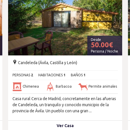
Desde
50.00
€
Persona / Noche
Candeleda (Ávila, Castilla y León)
PERSONAS
2
HABITACIONES
1
BAÑOS
1
Chimenea
Barbacoa
Permite animales
Casa rural Cerca de Madrid, concretamente en las afueras
de Candeleda, un tranquilo y conocido municipio de la
provincia de Ávila. Un pueblo con una gran ...
Ver Casa