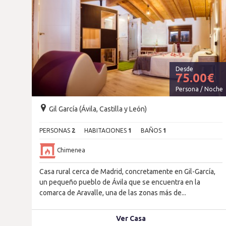
Desde
75.00
€
Persona / Noche
Gil García (Ávila, Castilla y León)
PERSONAS
2
HABITACIONES
1
BAÑOS
1
Chimenea
Casa rural cerca de Madrid, concretamente en Gil-García,
un pequeño pueblo de Ávila que se encuentra en la
comarca de Aravalle, una de las zonas más de...
Ver Casa