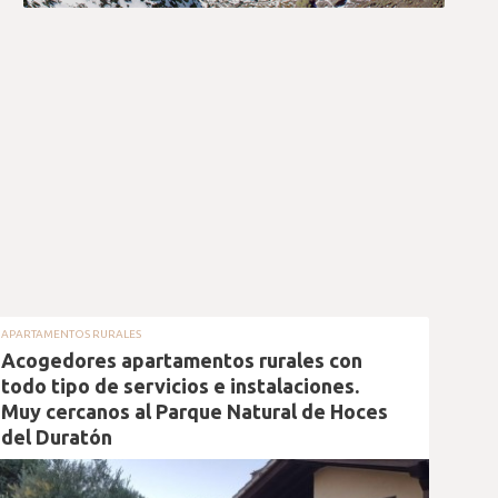
APARTAMENTOS RURALES
APART
Acogedores apartamentos rurales con
Apa
todo tipo de servicios e instalaciones.
de 
Muy cercanos al Parque Natural de Hoces
equi
del Duratón
grat