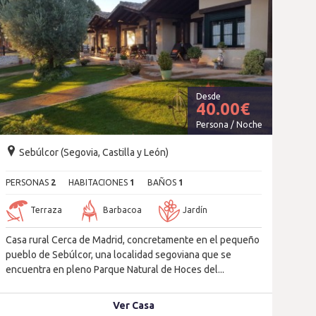
Desde
40.00
€
Persona / Noche
Sebúlcor (Segovia, Castilla y León)
N
PERSONAS
2
HABITACIONES
1
BAÑOS
1
PER
Terraza
Barbacoa
Jardín
Casa rural Cerca de Madrid, concretamente en el pequeño
Apar
pueblo de Sebúlcor, una localidad segoviana que se
de N
encuentra en pleno Parque Natural de Hoces del...
los 
Ver Casa