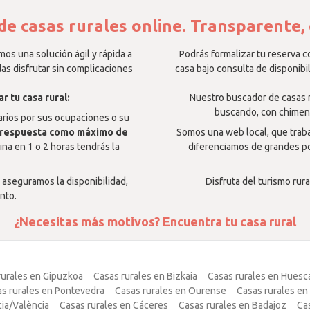
de casas rurales online. Transparente, 
mos una solución ágil y rápida a
Podrás formalizar tu reserva co
das disfrutar sin complicaciones
casa bajo consulta de disponibi
r tu casa rural:
Nuestro buscador de casas ru
buscando, con chimenea
tarios por sus ocupaciones o su
respuesta como máximo de
Somos una web local, que traba
cina en 1 o 2 horas tendrás la
diferenciamos de grandes po
s aseguramos la disponibilidad,
Disfruta del turismo rura
nto.
¿Necesitas más motivos? Encuentra tu casa rural
rurales en Gipuzkoa
Casas rurales en Bizkaia
Casas rurales en Huesc
s rurales en Pontevedra
Casas rurales en Ourense
Casas rurales en
cia/València
Casas rurales en Cáceres
Casas rurales en Badajoz
Cas